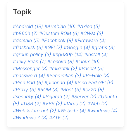
Topik
#Android
(19)
#Armbian
(10)
#Axioo
(5)
#b860h
(7)
#Custom ROM
(6)
#CWM
(3)
#domain
(5)
#Facebook
(8)
#Firmware
(4)
#flashdisk
(3)
#GFI
(7)
#Google
(4)
#gratis
(3)
#group policy
(3)
#hg680p
(14)
#Install
(4)
#Jelly Bean
(7)
#Lenovo
(8)
#Linux
(10)
#Messenger
(3)
#mikrotik
(2)
#Pascal
(5)
#password
(4)
#Pendidikan
(3)
#Pi-Hole
(3)
#Pico Pad
(6)
#picopad
(4)
#Pico Pad GFI
(6)
#Proxy
(3)
#ROM
(3)
#Root
(3)
#s720
(8)
#security
(4)
#Sejarah
(2)
#Server
(2)
#Ubuntu
(8)
#USB
(2)
#VBS
(2)
#Virus
(2)
#Web
(2)
#Web & Internet
(2)
#Website
(4)
#windows
(4)
#Windows 7
(3)
#ZTE
(2)