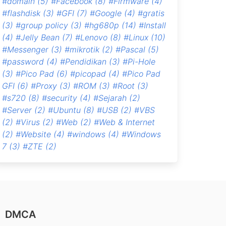
#domain
(5)
#Facebook
(8)
#Firmware
(4)
#flashdisk
(3)
#GFI
(7)
#Google
(4)
#gratis
(3)
#group policy
(3)
#hg680p
(14)
#Install
(4)
#Jelly Bean
(7)
#Lenovo
(8)
#Linux
(10)
#Messenger
(3)
#mikrotik
(2)
#Pascal
(5)
#password
(4)
#Pendidikan
(3)
#Pi-Hole
(3)
#Pico Pad
(6)
#picopad
(4)
#Pico Pad
GFI
(6)
#Proxy
(3)
#ROM
(3)
#Root
(3)
#s720
(8)
#security
(4)
#Sejarah
(2)
#Server
(2)
#Ubuntu
(8)
#USB
(2)
#VBS
(2)
#Virus
(2)
#Web
(2)
#Web & Internet
(2)
#Website
(4)
#windows
(4)
#Windows
7
(3)
#ZTE
(2)
DMCA